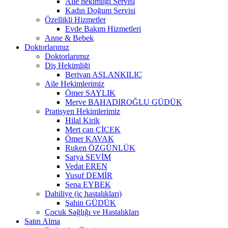
Aile hekimliği Servisi
Kadın Doğum Servisi
Özellikli Hizmetler
Evde Bakım Hizmetleri
Anne & Bebek
Doktorlarımız
Doktorlarımız
Diş Hekimliği
Berivan ASLANKILIÇ
Aile Hekimlerimiz
Ömer SAYLIK
Merve BAHADIROĞLU GÜDÜK
Pratisyen Hekimlerimiz
Hilal Kirik
Mert can ÇİÇEK
Ömer KAVAK
Ruken ÖZGÜNLÜK
Sarya SEVİM
Vedat EREN
Yusuf DEMİR
Sena EYBEK
Dahiliye (iç hastalıkları)
Şahin GÜDÜK
Çocuk Sağlığı ve Hastalıkları
Satın Alma