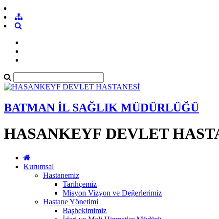
BATMAN İL SAĞLIK MÜDÜRLÜĞÜ
HASANKEYF DEVLET HAST
Kurumsal
Hastanemiz
Tarihçemiz
Misyon Vizyon ve Değerlerimiz
Hastane Yönetimi
Başhekimimiz