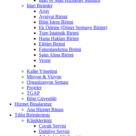
İdari ve Mali Hizmetler Müdürü
İdari Birimler
Arşiv
Ayniyat Birimi
Bilgi İşlem Birimi
Ek Ödeme (Döner Sermaye Birimi)
Tsim İstatistik Birimi
Hasta Hakları Birimi
Eğitim Birimi
Faturalandırma Birimi
Satın Alma Birimi
Vezne
Kalite Yönetimi
Misyon & Vizyon
Organizasyon Şeması
Projeler
TGAP
Bilgi Güvenliği
Hizmet Binalarımız
Ana Hizmet Binası
Tıbbi Birimlerimiz
Kliniklerimiz
Çocuk Servisi
Dahiliye Servisi