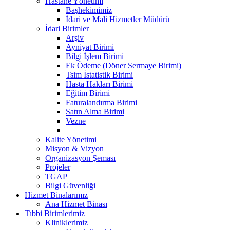
Hastane Yönetimi
Başhekimimiz
İdari ve Mali Hizmetler Müdürü
İdari Birimler
Arşiv
Ayniyat Birimi
Bilgi İşlem Birimi
Ek Ödeme (Döner Sermaye Birimi)
Tsim İstatistik Birimi
Hasta Hakları Birimi
Eğitim Birimi
Faturalandırma Birimi
Satın Alma Birimi
Vezne
Kalite Yönetimi
Misyon & Vizyon
Organizasyon Şeması
Projeler
TGAP
Bilgi Güvenliği
Hizmet Binalarımız
Ana Hizmet Binası
Tıbbi Birimlerimiz
Kliniklerimiz