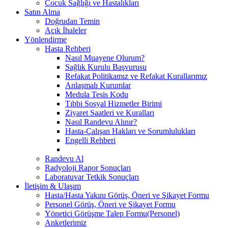
Çocuk Sağlığı ve Hastalıkları
Satın Alma
Doğrudan Temin
Açık İhaleler
Yönlendirme
Hasta Rehberi
Nasıl Muayene Olurum?
Sağlık Kurulu Başvurusu
Refakat Politikamız ve Refakat Kurallarımız
Anlaşmalı Kurumlar
Medula Tesis Kodu
Tıbbi Sosyal Hizmetler Birimi
Ziyaret Saatleri ve Kuralları
Nasıl Randevu Alınır?
Hasta-Çalışan Hakları ve Sorumlulukları
Engelli Rehberi
Randevu Al
Radyoloji Rapor Sonuçları
Laboratuvar Tetkik Sonuçları
İletişim & Ulaşım
Hasta/Hasta Yakını Görüş, Öneri ve Şikayet Formu
Personel Görüş, Öneri ve Şikayet Formu
Yönetici Görüşme Talep Formu(Personel)
Anketlerimiz