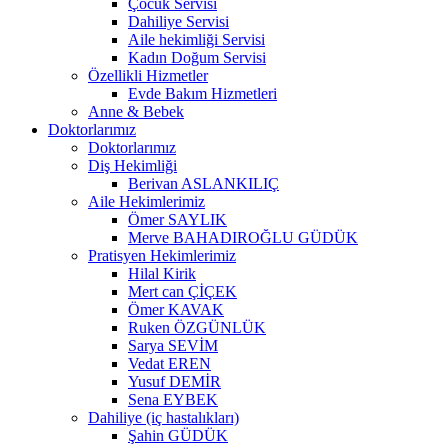
Çocuk Servisi
Dahiliye Servisi
Aile hekimliği Servisi
Kadın Doğum Servisi
Özellikli Hizmetler
Evde Bakım Hizmetleri
Anne & Bebek
Doktorlarımız
Doktorlarımız
Diş Hekimliği
Berivan ASLANKILIÇ
Aile Hekimlerimiz
Ömer SAYLIK
Merve BAHADIROĞLU GÜDÜK
Pratisyen Hekimlerimiz
Hilal Kirik
Mert can ÇİÇEK
Ömer KAVAK
Ruken ÖZGÜNLÜK
Sarya SEVİM
Vedat EREN
Yusuf DEMİR
Sena EYBEK
Dahiliye (iç hastalıkları)
Şahin GÜDÜK