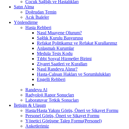
Çocuk Sağlığı ve Hastalıkları
Satın Alma
Doğrudan Temin
Açık İhaleler
Yönlendirme
Hasta Rehberi
Nasıl Muayene Olurum?
Sağlık Kurulu Başvurusu
Refakat Politikamız ve Refakat Kurallarımız
Anlaşmalı Kurumlar
Medula Tesis Kodu
Tıbbi Sosyal Hizmetler Birimi
Ziyaret Saatleri ve Kuralları
Nasıl Randevu Alınır?
Hasta-Çalışan Hakları ve Sorumlulukları
Engelli Rehberi
Randevu Al
Radyoloji Rapor Sonuçları
Laboratuvar Tetkik Sonuçları
İletişim & Ulaşım
Hasta/Hasta Yakını Görüş, Öneri ve Şikayet Formu
Personel Görüş, Öneri ve Şikayet Formu
Yönetici Görüşme Talep Formu(Personel)
Anketlerimiz