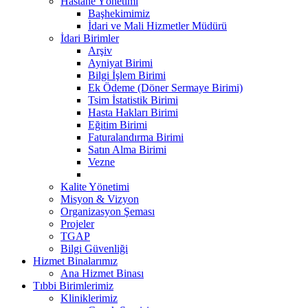
Hastane Yönetimi
Başhekimimiz
İdari ve Mali Hizmetler Müdürü
İdari Birimler
Arşiv
Ayniyat Birimi
Bilgi İşlem Birimi
Ek Ödeme (Döner Sermaye Birimi)
Tsim İstatistik Birimi
Hasta Hakları Birimi
Eğitim Birimi
Faturalandırma Birimi
Satın Alma Birimi
Vezne
Kalite Yönetimi
Misyon & Vizyon
Organizasyon Şeması
Projeler
TGAP
Bilgi Güvenliği
Hizmet Binalarımız
Ana Hizmet Binası
Tıbbi Birimlerimiz
Kliniklerimiz