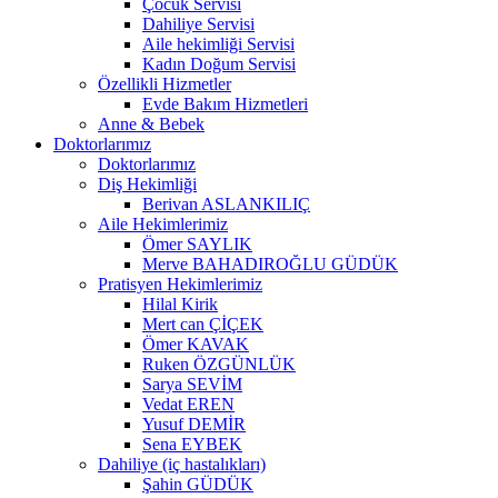
Çocuk Servisi
Dahiliye Servisi
Aile hekimliği Servisi
Kadın Doğum Servisi
Özellikli Hizmetler
Evde Bakım Hizmetleri
Anne & Bebek
Doktorlarımız
Doktorlarımız
Diş Hekimliği
Berivan ASLANKILIÇ
Aile Hekimlerimiz
Ömer SAYLIK
Merve BAHADIROĞLU GÜDÜK
Pratisyen Hekimlerimiz
Hilal Kirik
Mert can ÇİÇEK
Ömer KAVAK
Ruken ÖZGÜNLÜK
Sarya SEVİM
Vedat EREN
Yusuf DEMİR
Sena EYBEK
Dahiliye (iç hastalıkları)
Şahin GÜDÜK