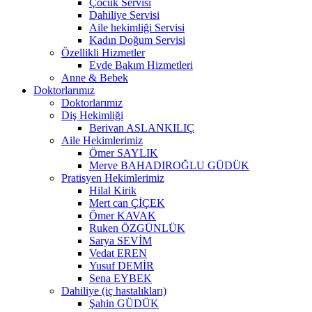
Çocuk Servisi
Dahiliye Servisi
Aile hekimliği Servisi
Kadın Doğum Servisi
Özellikli Hizmetler
Evde Bakım Hizmetleri
Anne & Bebek
Doktorlarımız
Doktorlarımız
Diş Hekimliği
Berivan ASLANKILIÇ
Aile Hekimlerimiz
Ömer SAYLIK
Merve BAHADIROĞLU GÜDÜK
Pratisyen Hekimlerimiz
Hilal Kirik
Mert can ÇİÇEK
Ömer KAVAK
Ruken ÖZGÜNLÜK
Sarya SEVİM
Vedat EREN
Yusuf DEMİR
Sena EYBEK
Dahiliye (iç hastalıkları)
Şahin GÜDÜK