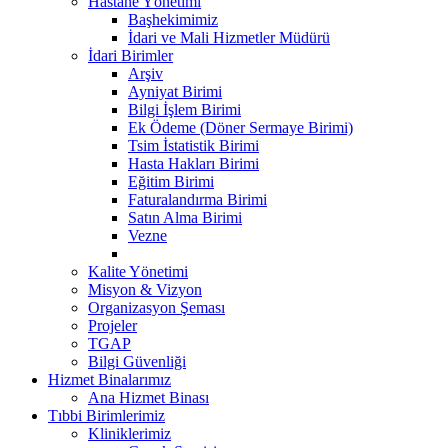
Hastane Yönetimi
Başhekimimiz
İdari ve Mali Hizmetler Müdürü
İdari Birimler
Arşiv
Ayniyat Birimi
Bilgi İşlem Birimi
Ek Ödeme (Döner Sermaye Birimi)
Tsim İstatistik Birimi
Hasta Hakları Birimi
Eğitim Birimi
Faturalandırma Birimi
Satın Alma Birimi
Vezne
Kalite Yönetimi
Misyon & Vizyon
Organizasyon Şeması
Projeler
TGAP
Bilgi Güvenliği
Hizmet Binalarımız
Ana Hizmet Binası
Tıbbi Birimlerimiz
Kliniklerimiz