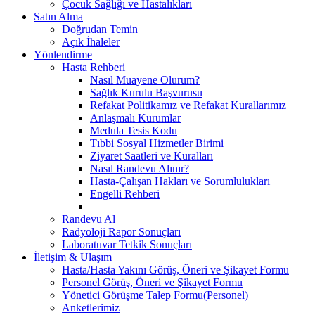
Çocuk Sağlığı ve Hastalıkları
Satın Alma
Doğrudan Temin
Açık İhaleler
Yönlendirme
Hasta Rehberi
Nasıl Muayene Olurum?
Sağlık Kurulu Başvurusu
Refakat Politikamız ve Refakat Kurallarımız
Anlaşmalı Kurumlar
Medula Tesis Kodu
Tıbbi Sosyal Hizmetler Birimi
Ziyaret Saatleri ve Kuralları
Nasıl Randevu Alınır?
Hasta-Çalışan Hakları ve Sorumlulukları
Engelli Rehberi
Randevu Al
Radyoloji Rapor Sonuçları
Laboratuvar Tetkik Sonuçları
İletişim & Ulaşım
Hasta/Hasta Yakını Görüş, Öneri ve Şikayet Formu
Personel Görüş, Öneri ve Şikayet Formu
Yönetici Görüşme Talep Formu(Personel)
Anketlerimiz