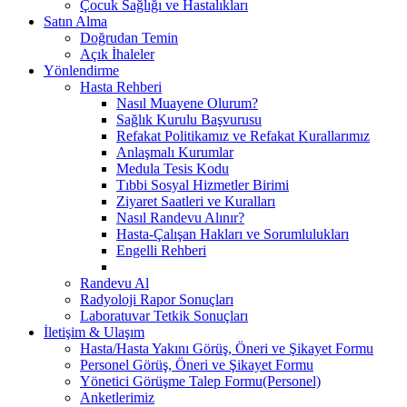
Çocuk Sağlığı ve Hastalıkları
Satın Alma
Doğrudan Temin
Açık İhaleler
Yönlendirme
Hasta Rehberi
Nasıl Muayene Olurum?
Sağlık Kurulu Başvurusu
Refakat Politikamız ve Refakat Kurallarımız
Anlaşmalı Kurumlar
Medula Tesis Kodu
Tıbbi Sosyal Hizmetler Birimi
Ziyaret Saatleri ve Kuralları
Nasıl Randevu Alınır?
Hasta-Çalışan Hakları ve Sorumlulukları
Engelli Rehberi
Randevu Al
Radyoloji Rapor Sonuçları
Laboratuvar Tetkik Sonuçları
İletişim & Ulaşım
Hasta/Hasta Yakını Görüş, Öneri ve Şikayet Formu
Personel Görüş, Öneri ve Şikayet Formu
Yönetici Görüşme Talep Formu(Personel)
Anketlerimiz