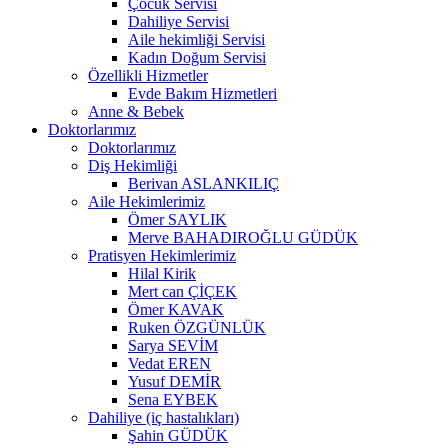
Çocuk Servisi
Dahiliye Servisi
Aile hekimliği Servisi
Kadın Doğum Servisi
Özellikli Hizmetler
Evde Bakım Hizmetleri
Anne & Bebek
Doktorlarımız
Doktorlarımız
Diş Hekimliği
Berivan ASLANKILIÇ
Aile Hekimlerimiz
Ömer SAYLIK
Merve BAHADIROĞLU GÜDÜK
Pratisyen Hekimlerimiz
Hilal Kirik
Mert can ÇİÇEK
Ömer KAVAK
Ruken ÖZGÜNLÜK
Sarya SEVİM
Vedat EREN
Yusuf DEMİR
Sena EYBEK
Dahiliye (iç hastalıkları)
Şahin GÜDÜK