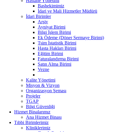
Hastane Yönetimi
Başhekimimiz
İdari ve Mali Hizmetler Müdürü
İdari Birimler
Arşiv
Ayniyat Birimi
Bilgi İşlem Birimi
Ek Ödeme (Döner Sermaye Birimi)
Tsim İstatistik Birimi
Hasta Hakları Birimi
Eğitim Birimi
Faturalandırma Birimi
Satın Alma Birimi
Vezne
Kalite Yönetimi
Misyon & Vizyon
Organizasyon Şeması
Projeler
TGAP
Bilgi Güvenliği
Hizmet Binalarımız
Ana Hizmet Binası
Tıbbi Birimlerimiz
Kliniklerimiz