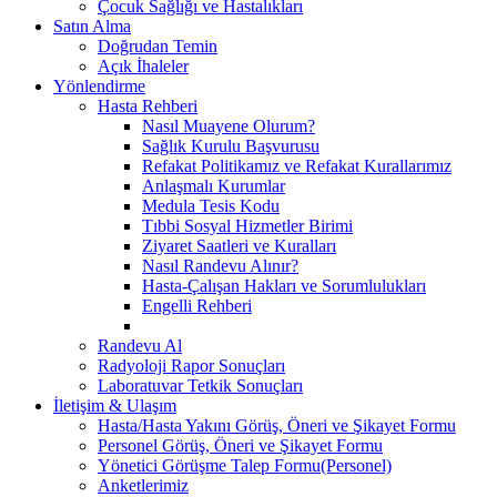
Çocuk Sağlığı ve Hastalıkları
Satın Alma
Doğrudan Temin
Açık İhaleler
Yönlendirme
Hasta Rehberi
Nasıl Muayene Olurum?
Sağlık Kurulu Başvurusu
Refakat Politikamız ve Refakat Kurallarımız
Anlaşmalı Kurumlar
Medula Tesis Kodu
Tıbbi Sosyal Hizmetler Birimi
Ziyaret Saatleri ve Kuralları
Nasıl Randevu Alınır?
Hasta-Çalışan Hakları ve Sorumlulukları
Engelli Rehberi
Randevu Al
Radyoloji Rapor Sonuçları
Laboratuvar Tetkik Sonuçları
İletişim & Ulaşım
Hasta/Hasta Yakını Görüş, Öneri ve Şikayet Formu
Personel Görüş, Öneri ve Şikayet Formu
Yönetici Görüşme Talep Formu(Personel)
Anketlerimiz