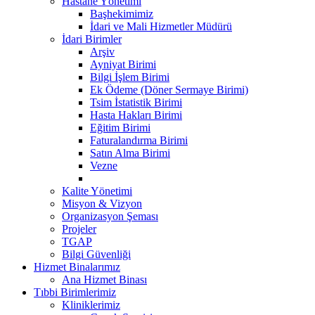
Hastane Yönetimi
Başhekimimiz
İdari ve Mali Hizmetler Müdürü
İdari Birimler
Arşiv
Ayniyat Birimi
Bilgi İşlem Birimi
Ek Ödeme (Döner Sermaye Birimi)
Tsim İstatistik Birimi
Hasta Hakları Birimi
Eğitim Birimi
Faturalandırma Birimi
Satın Alma Birimi
Vezne
Kalite Yönetimi
Misyon & Vizyon
Organizasyon Şeması
Projeler
TGAP
Bilgi Güvenliği
Hizmet Binalarımız
Ana Hizmet Binası
Tıbbi Birimlerimiz
Kliniklerimiz