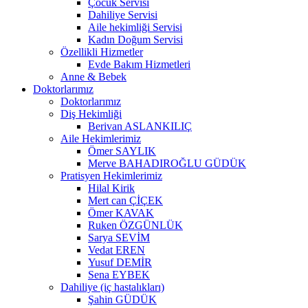
Çocuk Servisi
Dahiliye Servisi
Aile hekimliği Servisi
Kadın Doğum Servisi
Özellikli Hizmetler
Evde Bakım Hizmetleri
Anne & Bebek
Doktorlarımız
Doktorlarımız
Diş Hekimliği
Berivan ASLANKILIÇ
Aile Hekimlerimiz
Ömer SAYLIK
Merve BAHADIROĞLU GÜDÜK
Pratisyen Hekimlerimiz
Hilal Kirik
Mert can ÇİÇEK
Ömer KAVAK
Ruken ÖZGÜNLÜK
Sarya SEVİM
Vedat EREN
Yusuf DEMİR
Sena EYBEK
Dahiliye (iç hastalıkları)
Şahin GÜDÜK