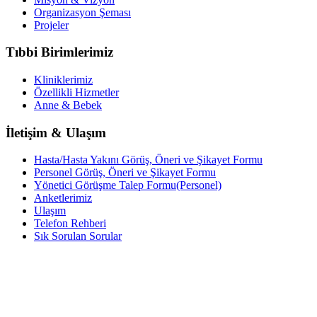
Organizasyon Şeması
Projeler
Tıbbi Birimlerimiz
Kliniklerimiz
Özellikli Hizmetler
Anne & Bebek
İletişim & Ulaşım
Hasta/Hasta Yakını Görüş, Öneri ve Şikayet Formu
Personel Görüş, Öneri ve Şikayet Formu
Yönetici Görüşme Talep Formu(Personel)
Anketlerimiz
Ulaşım
Telefon Rehberi
Sık Sorulan Sorular