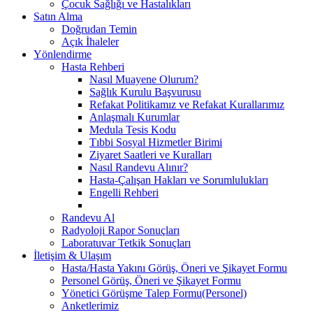
Çocuk Sağlığı ve Hastalıkları
Satın Alma
Doğrudan Temin
Açık İhaleler
Yönlendirme
Hasta Rehberi
Nasıl Muayene Olurum?
Sağlık Kurulu Başvurusu
Refakat Politikamız ve Refakat Kurallarımız
Anlaşmalı Kurumlar
Medula Tesis Kodu
Tıbbi Sosyal Hizmetler Birimi
Ziyaret Saatleri ve Kuralları
Nasıl Randevu Alınır?
Hasta-Çalışan Hakları ve Sorumlulukları
Engelli Rehberi
Randevu Al
Radyoloji Rapor Sonuçları
Laboratuvar Tetkik Sonuçları
İletişim & Ulaşım
Hasta/Hasta Yakını Görüş, Öneri ve Şikayet Formu
Personel Görüş, Öneri ve Şikayet Formu
Yönetici Görüşme Talep Formu(Personel)
Anketlerimiz