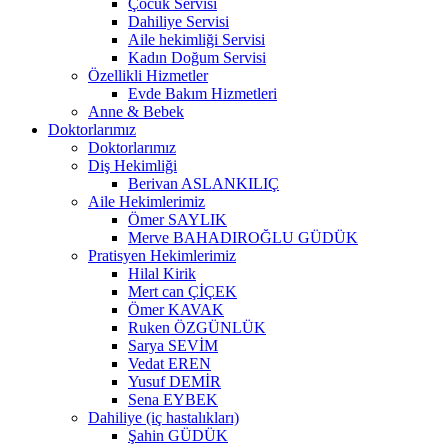
Çocuk Servisi
Dahiliye Servisi
Aile hekimliği Servisi
Kadın Doğum Servisi
Özellikli Hizmetler
Evde Bakım Hizmetleri
Anne & Bebek
Doktorlarımız
Doktorlarımız
Diş Hekimliği
Berivan ASLANKILIÇ
Aile Hekimlerimiz
Ömer SAYLIK
Merve BAHADIROĞLU GÜDÜK
Pratisyen Hekimlerimiz
Hilal Kirik
Mert can ÇİÇEK
Ömer KAVAK
Ruken ÖZGÜNLÜK
Sarya SEVİM
Vedat EREN
Yusuf DEMİR
Sena EYBEK
Dahiliye (iç hastalıkları)
Şahin GÜDÜK