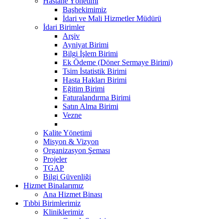
Hastane Yönetimi
Başhekimimiz
İdari ve Mali Hizmetler Müdürü
İdari Birimler
Arşiv
Ayniyat Birimi
Bilgi İşlem Birimi
Ek Ödeme (Döner Sermaye Birimi)
Tsim İstatistik Birimi
Hasta Hakları Birimi
Eğitim Birimi
Faturalandırma Birimi
Satın Alma Birimi
Vezne
Kalite Yönetimi
Misyon & Vizyon
Organizasyon Şeması
Projeler
TGAP
Bilgi Güvenliği
Hizmet Binalarımız
Ana Hizmet Binası
Tıbbi Birimlerimiz
Kliniklerimiz