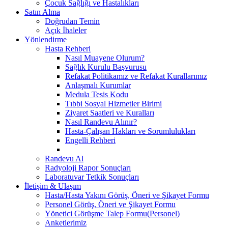
Çocuk Sağlığı ve Hastalıkları
Satın Alma
Doğrudan Temin
Açık İhaleler
Yönlendirme
Hasta Rehberi
Nasıl Muayene Olurum?
Sağlık Kurulu Başvurusu
Refakat Politikamız ve Refakat Kurallarımız
Anlaşmalı Kurumlar
Medula Tesis Kodu
Tıbbi Sosyal Hizmetler Birimi
Ziyaret Saatleri ve Kuralları
Nasıl Randevu Alınır?
Hasta-Çalışan Hakları ve Sorumlulukları
Engelli Rehberi
Randevu Al
Radyoloji Rapor Sonuçları
Laboratuvar Tetkik Sonuçları
İletişim & Ulaşım
Hasta/Hasta Yakını Görüş, Öneri ve Şikayet Formu
Personel Görüş, Öneri ve Şikayet Formu
Yönetici Görüşme Talep Formu(Personel)
Anketlerimiz