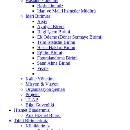
Hastane Yönetimi
Başhekimimiz
İdari ve Mali Hizmetler Müdürü
İdari Birimler
Arşiv
Ayniyat Birimi
Bilgi İşlem Birimi
Ek Ödeme (Döner Sermaye Birimi)
Tsim İstatistik Birimi
Hasta Hakları Birimi
Eğitim Birimi
Faturalandırma Birimi
Satın Alma Birimi
Vezne
Kalite Yönetimi
Misyon & Vizyon
Organizasyon Şeması
Projeler
TGAP
Bilgi Güvenliği
Hizmet Binalarımız
Ana Hizmet Binası
Tıbbi Birimlerimiz
Kliniklerimiz