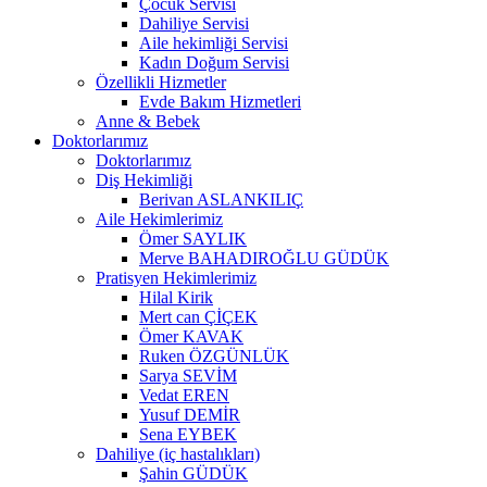
Çocuk Servisi
Dahiliye Servisi
Aile hekimliği Servisi
Kadın Doğum Servisi
Özellikli Hizmetler
Evde Bakım Hizmetleri
Anne & Bebek
Doktorlarımız
Doktorlarımız
Diş Hekimliği
Berivan ASLANKILIÇ
Aile Hekimlerimiz
Ömer SAYLIK
Merve BAHADIROĞLU GÜDÜK
Pratisyen Hekimlerimiz
Hilal Kirik
Mert can ÇİÇEK
Ömer KAVAK
Ruken ÖZGÜNLÜK
Sarya SEVİM
Vedat EREN
Yusuf DEMİR
Sena EYBEK
Dahiliye (iç hastalıkları)
Şahin GÜDÜK