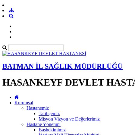
BATMAN İL SAĞLIK MÜDÜRLÜĞÜ
HASANKEYF DEVLET HAST
Kurumsal
Hastanemiz
Tarihçemiz
Misyon Vizyon ve Değerlerimiz
Hastane Yönetimi
Başhekimimiz