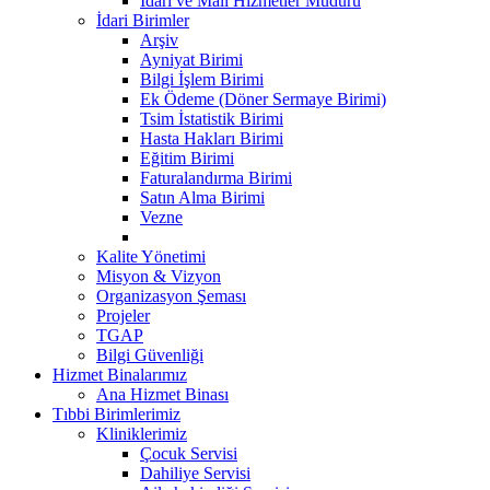
İdari ve Mali Hizmetler Müdürü
İdari Birimler
Arşiv
Ayniyat Birimi
Bilgi İşlem Birimi
Ek Ödeme (Döner Sermaye Birimi)
Tsim İstatistik Birimi
Hasta Hakları Birimi
Eğitim Birimi
Faturalandırma Birimi
Satın Alma Birimi
Vezne
Kalite Yönetimi
Misyon & Vizyon
Organizasyon Şeması
Projeler
TGAP
Bilgi Güvenliği
Hizmet Binalarımız
Ana Hizmet Binası
Tıbbi Birimlerimiz
Kliniklerimiz
Çocuk Servisi
Dahiliye Servisi