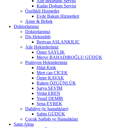
Aile hekimliği Servisi
Kadın Doğum Servisi
Özellikli Hizmetler
Evde Bakım Hizmetleri
Anne & Bebek
Doktorlarımız
Doktorlarımız
Diş Hekimliği
Berivan ASLANKILIÇ
Aile Hekimlerimiz
Ömer SAYLIK
Merve BAHADIROĞLU GÜDÜK
Pratisyen Hekimlerimiz
Hilal Kirik
Mert can ÇİÇEK
Ömer KAVAK
Ruken ÖZGÜNLÜK
Sarya SEVİM
Vedat EREN
Yusuf DEMİR
Sena EYBEK
Dahiliye (iç hastalıkları)
Şahin GÜDÜK
Çocuk Sağlığı ve Hastalıkları
Satın Alma