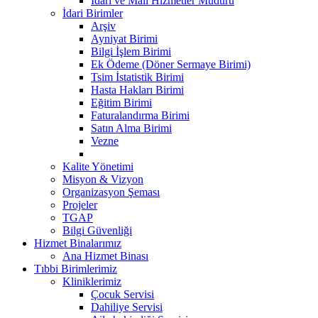
İdari ve Mali Hizmetler Müdürü
İdari Birimler
Arşiv
Ayniyat Birimi
Bilgi İşlem Birimi
Ek Ödeme (Döner Sermaye Birimi)
Tsim İstatistik Birimi
Hasta Hakları Birimi
Eğitim Birimi
Faturalandırma Birimi
Satın Alma Birimi
Vezne
Kalite Yönetimi
Misyon & Vizyon
Organizasyon Şeması
Projeler
TGAP
Bilgi Güvenliği
Hizmet Binalarımız
Ana Hizmet Binası
Tıbbi Birimlerimiz
Kliniklerimiz
Çocuk Servisi
Dahiliye Servisi