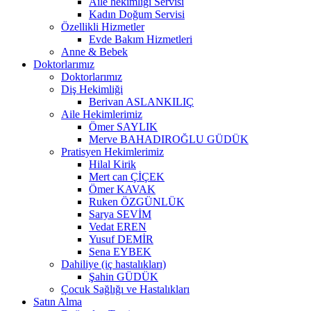
Aile hekimliği Servisi
Kadın Doğum Servisi
Özellikli Hizmetler
Evde Bakım Hizmetleri
Anne & Bebek
Doktorlarımız
Doktorlarımız
Diş Hekimliği
Berivan ASLANKILIÇ
Aile Hekimlerimiz
Ömer SAYLIK
Merve BAHADIROĞLU GÜDÜK
Pratisyen Hekimlerimiz
Hilal Kirik
Mert can ÇİÇEK
Ömer KAVAK
Ruken ÖZGÜNLÜK
Sarya SEVİM
Vedat EREN
Yusuf DEMİR
Sena EYBEK
Dahiliye (iç hastalıkları)
Şahin GÜDÜK
Çocuk Sağlığı ve Hastalıkları
Satın Alma