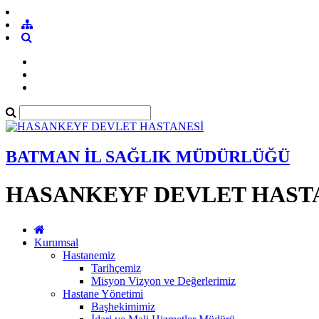
BATMAN İL SAĞLIK MÜDÜRLÜĞÜ
HASANKEYF DEVLET HAST
Kurumsal
Hastanemiz
Tarihçemiz
Misyon Vizyon ve Değerlerimiz
Hastane Yönetimi
Başhekimimiz