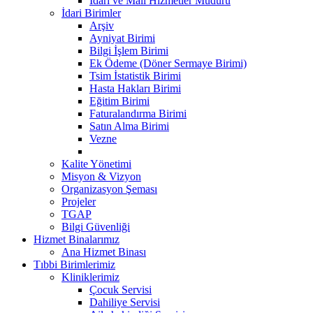
İdari ve Mali Hizmetler Müdürü
İdari Birimler
Arşiv
Ayniyat Birimi
Bilgi İşlem Birimi
Ek Ödeme (Döner Sermaye Birimi)
Tsim İstatistik Birimi
Hasta Hakları Birimi
Eğitim Birimi
Faturalandırma Birimi
Satın Alma Birimi
Vezne
Kalite Yönetimi
Misyon & Vizyon
Organizasyon Şeması
Projeler
TGAP
Bilgi Güvenliği
Hizmet Binalarımız
Ana Hizmet Binası
Tıbbi Birimlerimiz
Kliniklerimiz
Çocuk Servisi
Dahiliye Servisi