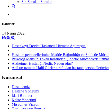
Sık Sorulan Sorular
Haberler
14 Nisan 2022
Hasankeyf Devlet Hastanesi Hizmete Açılmıştır.
Hastane personellerimize Madde Bağımlılığı ve Şiddetle Mücadel
Psikolog Mahsun Tokak tarafından Şiddetle Mücadelede uzmanla
Alzheimer Hastalığı Nedir, Neden olur?
Acil tıp uzmanı Halil Gürler tarafından hastane personellerim
Kurumsal
Hastanemiz
Hastane Yönetimi
İdari Birimler
Kalite Yönetimi
Misyon & Vizyon
Organizasyon Şeması