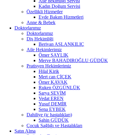
Aile hekimliği Servisi
Kadın Doğum Servisi
Özellikli Hizmetler
Evde Bakım Hizmetleri
Anne & Bebek
Doktorlarımız
Doktorlarımız
Diş Hekimliği
Berivan ASLANKILIÇ
Aile Hekimlerimiz
Ömer SAYLIK
Merve BAHADIROĞLU GÜDÜK
Pratisyen Hekimlerimiz
Hilal Kirik
Mert can ÇİÇEK
Ömer KAVAK
Ruken ÖZGÜNLÜK
Sarya SEVİM
Vedat EREN
Yusuf DEMİR
Sena EYBEK
Dahiliye (iç hastalıkları)
Şahin GÜDÜK
Çocuk Sağlığı ve Hastalıkları
Satın Alma